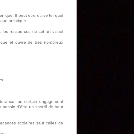
que. Il peut être utilisé tel quel
que artistique.
 les ressources de cet art visuel
.
ique et ouvre de très nombreux
rs
urance, un certain engagement
 besoin d’être un sportif de haut
acances scolaires sauf celles de
bre