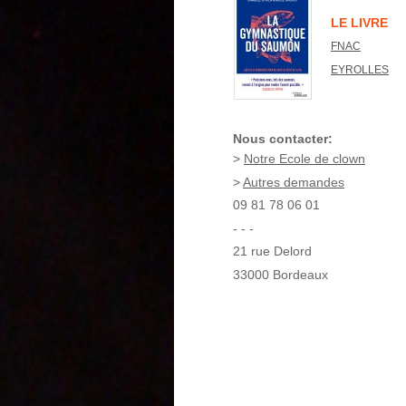
LE LIVRE
FNAC
EYROLLES
Nous contacter:
>
Notre Ecole de clown
>
Autres demandes
09 81 78 06 01
- - -
21 rue Delord
33000 Bordeaux