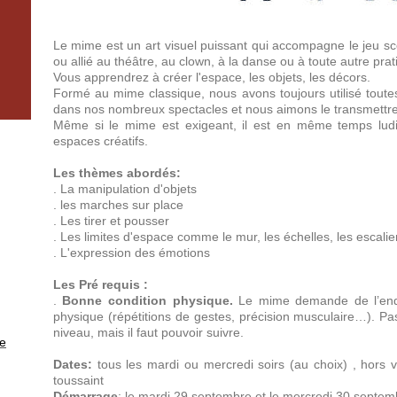
Le mime est un art visuel puissant qui accompagne le jeu scèni
ou allié au théâtre, au clown, à la danse ou à toute autre prati
Vous apprendrez à créer l'espace, les objets, les décors.
Formé au mime classique, nous avons toujours utilisé toutes
dans nos nombreux spectacles et nous aimons le transmettre
Même si le mime est exigeant, il est en même temps lud
espaces créatifs.
Les thèmes abordés:
. La manipulation d'objets
. les marches sur place
. Les tirer et pousser
. Les limites d'espace comme le mur, les échelles, les escalie
. L'expression des émotions
Les Pré requis :
.
Bonne condition physique.
Le mime demande de l’end
physique (répétitions de gestes, précision musculaire…). Pas
niveau, mais il faut pouvoir suivre.
e
Dates:
tous les mardi ou mercredi soirs (au choix) , hors v
toussaint
Démarrage
: le mardi 29 septembre et le mercredi 30 septem