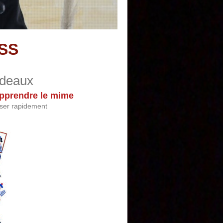
SS
rdeaux
pprendre le mime
sser rapidement