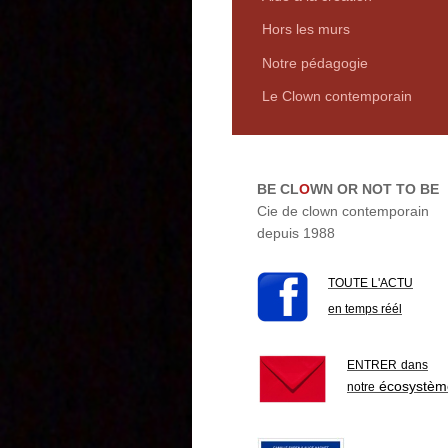
Hors les murs
Notre pédagogie
Le Clown contemporain
BE CL
O
WN OR NOT TO BE
Cie de clown contemporain
depuis 1988
TOUTE L'ACTU
en temps réél
ENTRER
dans
écosystèm
notre