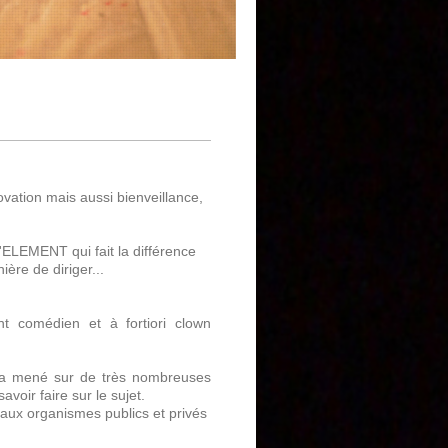
ORAIN
ovation mais aussi bienveillance,
l'ELEMENT qui fait la différence
ère de diriger...
t comédien et à fortiori clown
s a mené sur de très nombreuses
oir faire sur le sujet.
aux organismes publics et privés