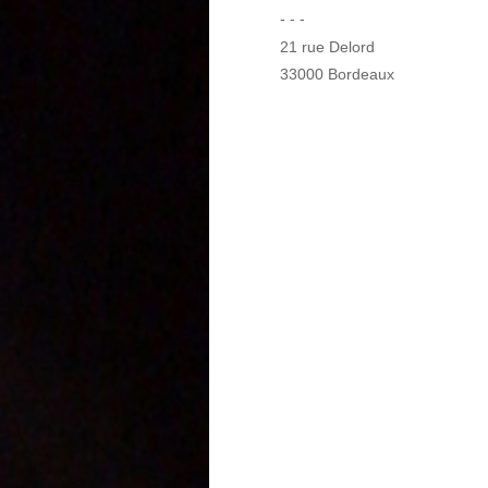
- - -
21 rue Delord
33000 Bordeaux