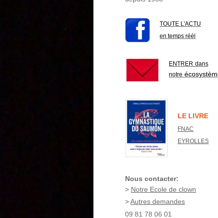
TOUTE L'ACTU
en temps réél
ENTRER
dans
écosystèm
notre
LE LIVRE
FNAC
EYROLLES
Nous contacter:
>
Notre Ecole de clown
>
Autres demandes
09 81 78 06 01