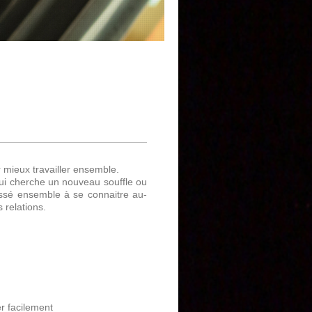
UIPE
ENCES
 mieux travailler ensemble.
qui cherche un nouveau souffle ou
ssé ensemble à se connaitre au-
s relations.
r facilement