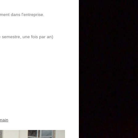
ment dans l'entreprise.
 semestre, une fois par an)
umain