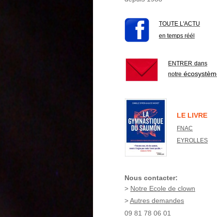
TOUTE L'ACTU
en temps réél
ENTRER
dans
écosystèm
notre
LE LIVRE
FNAC
EYROLLES
Nous contacter:
>
Notre Ecole de clown
>
Autres demandes
09 81 78 06 01