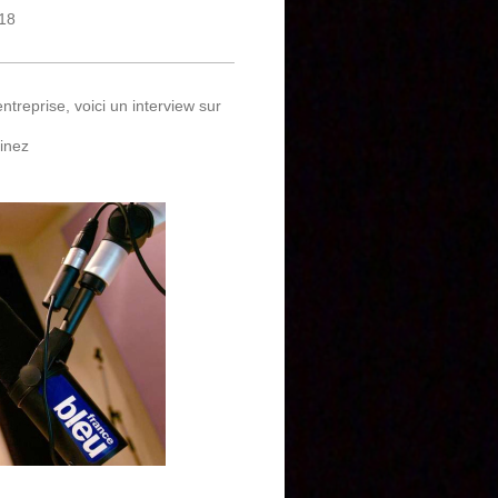
018
ntreprise, voici un interview sur
inez