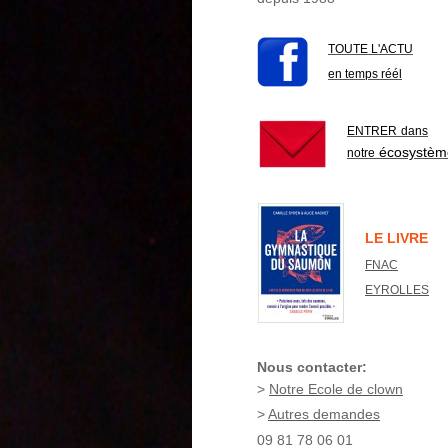
TOUTE L'ACTU
en temps réél
ENTRER
dans
écosystèm
notre
LE LIVRE
FNAC
EYROLLES
Nous contacter:
>
Notre Ecole de clown
>
Autres demandes
09 81 78 06 01