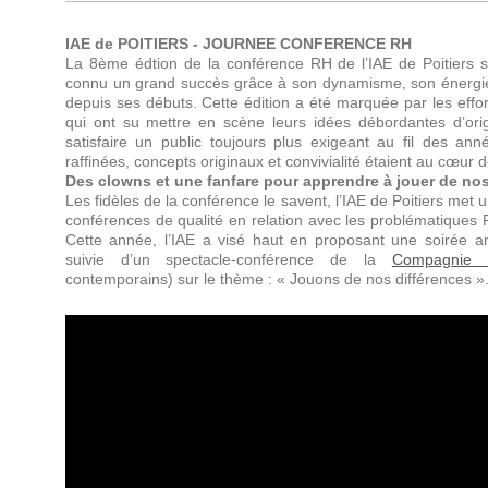
IAE de POITIERS - JOURNEE CONFERENCE RH
La 8ème édtion de la conférence RH de l’IAE de Poitiers s
connu un grand succès grâce à son dynamisme, son énergie 
depuis ses débuts. Cette édition a été marquée par les ef
qui ont su mettre en scène leurs idées débordantes d’origi
satisfaire un public toujours plus exigeant au fil des an
raffinées, concepts originaux et convivialité étaient au cœur
Des clowns et une fanfare pour apprendre à jouer de nos
Les fidèles de la conférence le savent, l’IAE de Poitiers met
conférences de qualité en relation avec les problématique
Cette année, l’IAE a visé haut en proposant une soirée a
suivie d’un spectacle-conférence de la
Compagnie 
contemporains) sur le thème : « Jouons de nos différences »