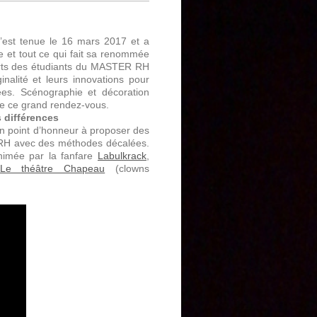
’est tenue le 16 mars 2017 et a
et tout ce qui fait sa renommée
forts des étudiants du MASTER RH
nalité et leurs innovations pour
nées. Scénographie et décoration
 de ce grand rendez-vous.
 différences
 un point d’honneur à proposer des
s RH avec des méthodes décalées.
nimée par la fanfare
Labulkrack
,
Le théâtre Chapeau
(clowns
.